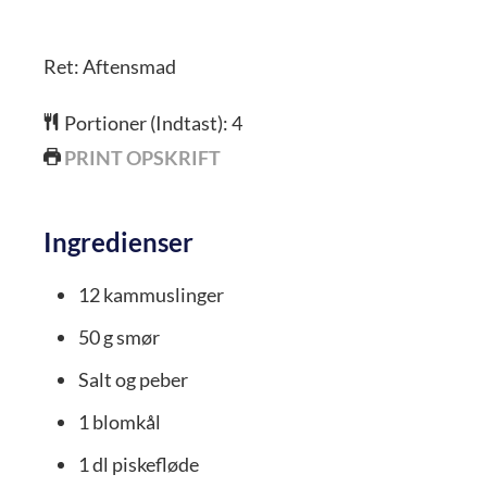
Ret:
Aftensmad
Portioner (Indtast):
4
PRINT OPSKRIFT
Ingredienser
12
kammuslinger
50
g
smør
Salt og peber
1
blomkål
1
dl
piskefløde