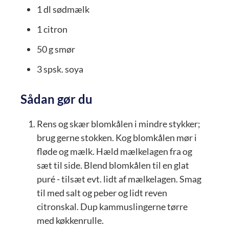
1
dl
sødmælk
1
citron
50
g
smør
3
spsk.
soya
Sådan gør du
Rens og skær blomkålen i mindre stykker;
brug gerne stokken. Kog blomkålen mør i
fløde og mælk. Hæld mælkelagen fra og
sæt til side. Blend blomkålen til en glat
puré - tilsæt evt. lidt af mælkelagen. Smag
til med salt og peber og lidt reven
citronskal. Dup kammuslingerne tørre
med køkkenrulle.