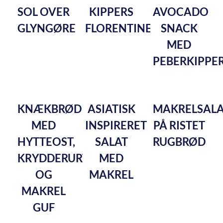
SOL OVER
KIPPERS
AVOCADO
GLYNGØRE
FLORENTINE
SNACK
MED
PEBERKIPPE
KNÆKBRØD
ASIATISK
MAKRELSALA
MED
INSPIRERET
PÅ RISTET
HYTTEOST,
SALAT
RUGBRØD
KRYDDERURTESALAT
MED
OG
MAKREL
MAKREL
GUF