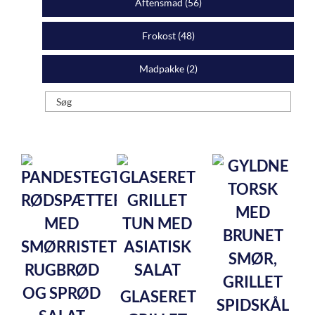
Aftensmad (
56
)
Frokost (
48
)
Madpakke (
2
)
GLASERET