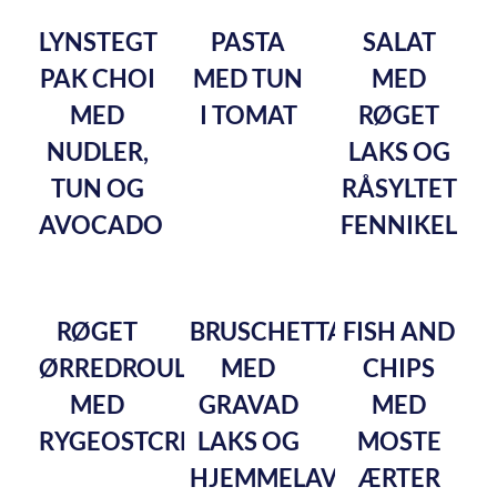
LYNSTEGT
PASTA
SALAT
PAK CHOI
MED TUN
MED
MED
I TOMAT
RØGET
NUDLER,
LAKS OG
TUN OG
RÅSYLTET
AVOCADO
FENNIKEL
RØGET
BRUSCHETTA
FISH AND
ØRREDROULADE
MED
CHIPS
MED
GRAVAD
MED
RYGEOSTCREME
LAKS OG
MOSTE
HJEMMELAVET
ÆRTER