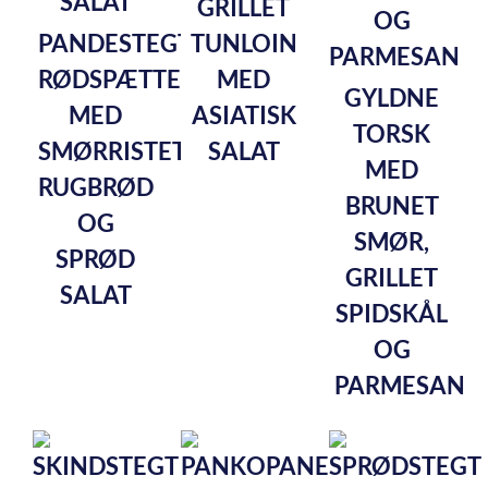
GRILLET
PANDESTEGT
TUNLOIN
RØDSPÆTTERULLE
MED
GYLDNE
MED
ASIATISK
TORSK
SMØRRISTET
SALAT
MED
RUGBRØD
BRUNET
OG
SMØR,
SPRØD
GRILLET
SALAT
SPIDSKÅL
OG
PARMESAN