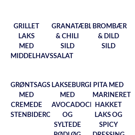
GRILLET
GRANATÆBLE
BROMBÆR
LAKS
& CHILI
& DILD
MED
SILD
SILD
MIDDELHAVSSALAT
GRØNTSAGSRØSTI
LAKSEBURGER
PITA MED
MED
MED
MARINERET
CREMEDE
AVOCADOCREME
HAKKET
STENBIDEROGN
OG
LAKS OG
SYLTEDE
SPICY
RØDLØG
DRESSING