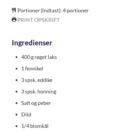
Portioner (Indtast):
4
portioner
PRINT OPSKRIFT
Ingredienser
400
g
røget laks
1
fennikel
3
spsk.
eddike
3
spsk.
honning
Salt og peber
Dild
1/4
blomkål