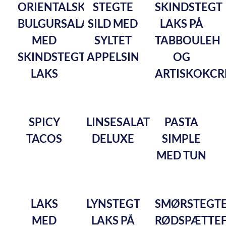
ORIENTALSK
STEGTE
SKINDSTEGT
BULGURSALAT
SILD MED
LAKS PÅ
MED
SYLTET
TABBOULEH
SKINDSTEGT
APPELSIN
OG
LAKS
ARTISKOKC
SPICY
LINSESALAT
PASTA
TACOS
DELUXE
SIMPLE
MED TUN
LAKS
LYNSTEGT
SMØRSTEGT
MED
LAKS PÅ
RØDSPÆTTEF