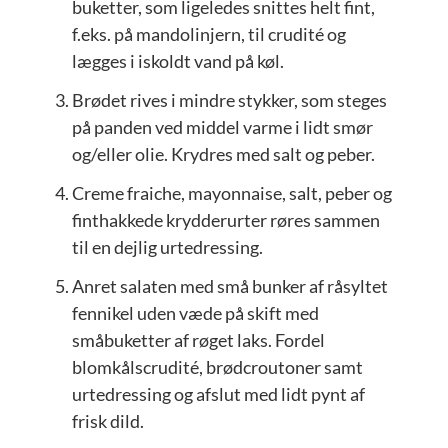
buketter, som ligeledes snittes helt fint,
f.eks. på mandolinjern, til crudité og
lægges i iskoldt vand på køl.
Brødet rives i mindre stykker, som steges
på panden ved middel varme i lidt smør
og/eller olie. Krydres med salt og peber.
Creme fraiche, mayonnaise, salt, peber og
finthakkede krydderurter røres sammen
til en dejlig urtedressing.
Anret salaten med små bunker af råsyltet
fennikel uden væde på skift med
småbuketter af røget laks. Fordel
blomkålscrudité, brødcroutoner samt
urtedressing og afslut med lidt pynt af
frisk dild.