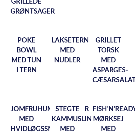
GRILLEDE
GRØNTSAGER
POKE
LAKSETERN
GRILLET
BOWL
MED
TORSK
MED TUN
NUDLER
MED
I TERN
ASPARGES-
CÆSARSALA
JOMFRUHUMMERHALER
STEGTE
FISH'N'READ
MED
KAMMUSLINGER
MØRKSEJ
HVIDLØGSSMØR
MED
MED