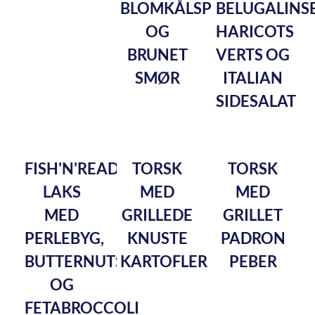
BLOMKÅLSPURÉ
BELUGALINSE
OG
HARICOTS
BRUNET
VERTS OG
SMØR
ITALIAN
SIDESALAT
FISH'N'READY
TORSK
TORSK
LAKS
MED
MED
MED
GRILLEDE
GRILLET
PERLEBYG,
KNUSTE
PADRON
BUTTERNUTSQUASH
KARTOFLER
PEBER
OG
FETABROCCOLI