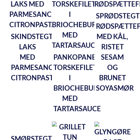
SPRØDSTEGT
RØDSPÆTTEF
SKINDSTEGT
MED KÅL,
LAKS
RISTET
MED
PANKOPANERET
SESAM
PARMESANCREMET
TORSKEFILET
OG
CITRONPASTA
I
BRUNET
BRIOCHEBURGER
SOYASMØR
MED
TARTARSAUCE
SMØRSTEGT