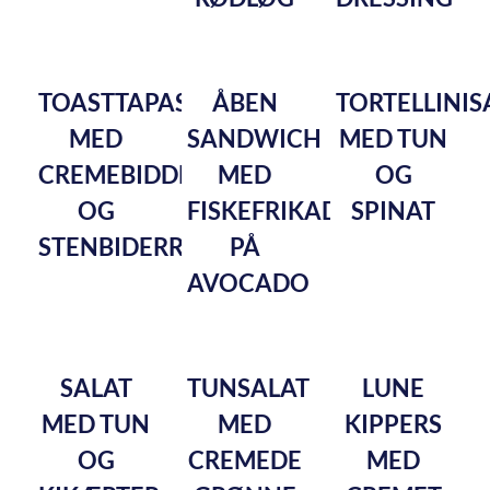
TOASTTAPAS
ÅBEN
TORTELLINIS
MED
SANDWICH
MED TUN
CREMEBIDDER
MED
OG
OG
FISKEFRIKADELLE
SPINAT
STENBIDERROGN
PÅ
AVOCADO
SALAT
TUNSALAT
LUNE
MED TUN
MED
KIPPERS
OG
CREMEDE
MED