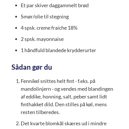
Et par skiver
daggammelt brød
Smør/olie til stegning
4
spsk.
creme fraiche 18%
2
spsk.
mayonnaise
1
håndfuld
blandede krydderurter
Sådan gør du
Fennikel snittes helt fint - f.eks. på
mandolinjern - og vendes med blandingen
af eddike, honning, salt, peber samt lidt
finthakket dild. Den stilles på køl, mens
resten tilberedes.
Det kvarte blomkål skæres ud i mindre