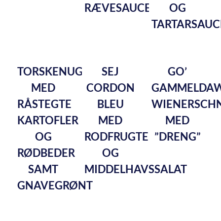
RÆVESAUCE
OG
TARTARSAUC
TORSKENUGGETS
SEJ
GO’
MED
CORDON
GAMMELDA
RÅSTEGTE
BLEU
WIENERSCHN
KARTOFLER
MED
MED
OG
RODFRUGTEFRITTER
”DRENG”
RØDBEDER
OG
SAMT
MIDDELHAVSSALAT
GNAVEGRØNT