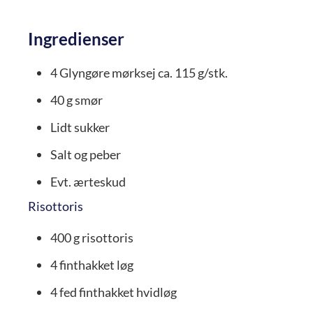
Ingredienser
4
Glyngøre mørksej
ca. 115 g/stk.
40
g
smør
Lidt sukker
Salt og peber
Evt. ærteskud
Risottoris
400
g
risottoris
4
finthakket løg
4
fed
finthakket hvidløg