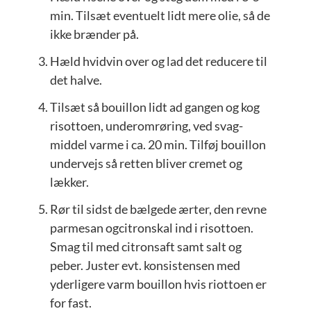
min. Tilsæt eventuelt lidt mere olie, så de
ikke brænder på.
Hæld hvidvin over og lad det reducere til
det halve.
Tilsæt så bouillon lidt ad gangen og kog
risottoen, underomrøring, ved svag-
middel varme i ca. 20 min. Tilføj bouillon
undervejs så retten bliver cremet og
lækker.
Rør til sidst de bælgede ærter, den revne
parmesan ogcitronskal ind i risottoen.
Smag til med citronsaft samt salt og
peber. Juster evt. konsistensen med
yderligere varm bouillon hvis riottoen er
for fast.