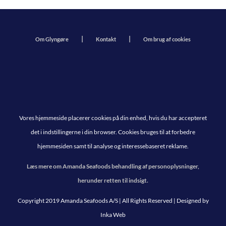
Om Glyngøre
Kontakt
Om brug af cookies
Vores hjemmeside placerer cookies på din enhed, hvis du har accepteret
det i indstillingerne i din browser. Cookies bruges til at forbedre
hjemmesiden samt til analyse og interessebaseret reklame.
Læs mere om Amanda Seafoods behandling af personoplysninger,
herunder retten til indsigt.
Copyright 2019 Amanda Seafoods A/S | All Rights Reserved | Designed by
Inka Web