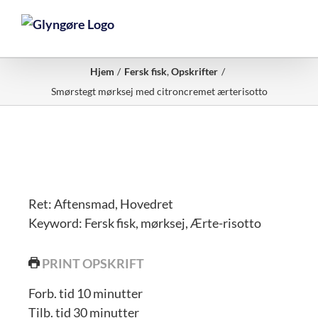
Skip
to
content
Hjem
Fersk fisk
Opskrifter
Smørstegt mørksej med citroncremet ærterisotto
Ret:
Aftensmad, Hovedret
Keyword:
Fersk fisk, mørksej, Ærte-risotto
PRINT OPSKRIFT
minutter
Forb. tid
10
minutter
minutter
Tilb. tid
30
minutter