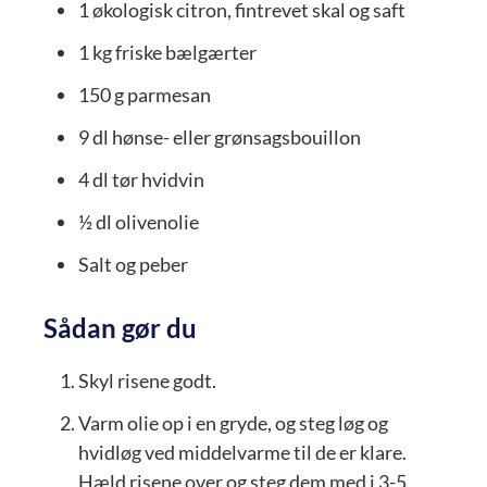
1
økologisk citron, fintrevet skal og saft
1
kg
friske bælgærter
150
g
parmesan
9
dl
hønse- eller grønsagsbouillon
4
dl
tør hvidvin
½
dl
olivenolie
Salt og peber
Sådan gør du
Skyl risene godt.
Varm olie op i en gryde, og steg løg og
hvidløg ved middelvarme til de er klare.
Hæld risene over og steg dem med i 3-5