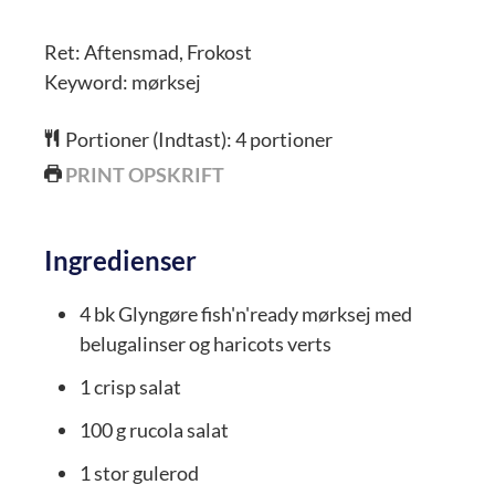
Ret:
Aftensmad, Frokost
Keyword:
mørksej
Portioner (Indtast):
4
portioner
PRINT OPSKRIFT
Ingredienser
4
bk
Glyngøre fish'n'ready mørksej med
belugalinser og haricots verts
1
crisp salat
100
g
rucola salat
1
stor
gulerod