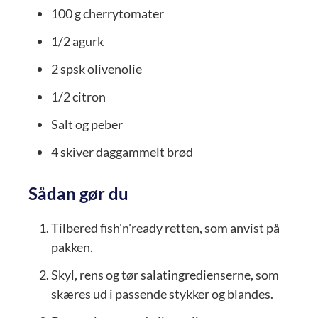
100
g
cherrytomater
1/2
agurk
2
spsk
olivenolie
1/2
citron
Salt og peber
4
skiver
daggammelt brød
Sådan gør du
Tilbered fish'n'ready retten, som anvist på
pakken.
Skyl, rens og tør salatingredienserne, som
skæres ud i passende stykker og blandes.