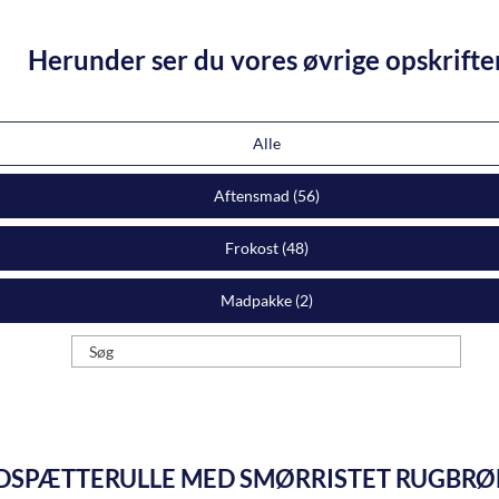
Herunder ser du vores øvrige opskrifte
Alle
Aftensmad (
56
)
Frokost (
48
)
Madpakke (
2
)