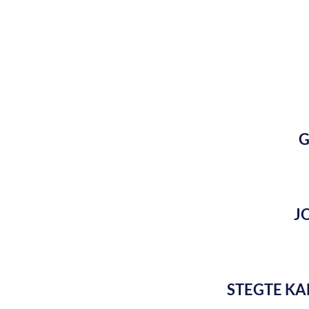
G
J
STEGTE K