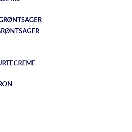
 GRØNTSAGER
 URTECREME