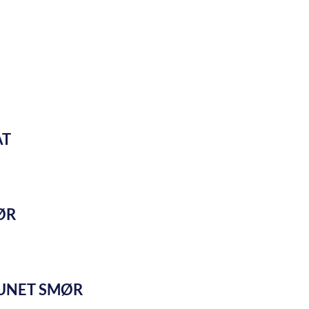
AT
ØR
UNET SMØR