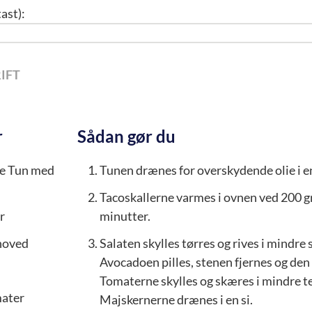
ast):
IFT
r
Sådan gør du
e Tun med
Tunen drænes for overskydende olie i en
Tacoskallerne varmes i ovnen ved 200 gr
r
minutter.
thoved
Salaten skylles tørres og rives i mindre 
Avocadoen pilles, stenen fjernes og den 
Tomaterne skylles og skæres i mindre t
ater
Majskernerne drænes i en si.