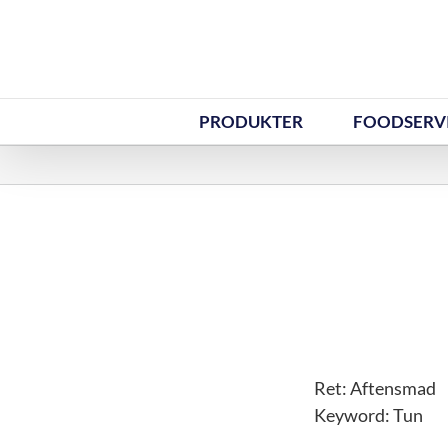
Skip
to
content
PRODUKTER
FOODSERV
Ret:
Aftensmad
Keyword:
Tun