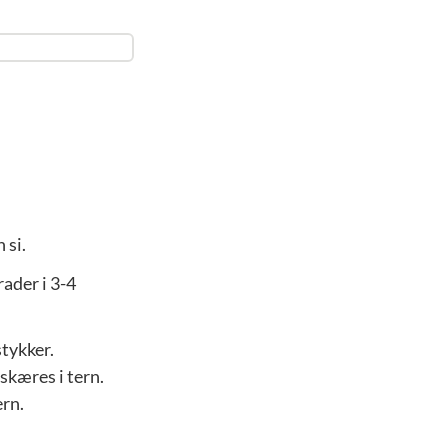
 si.
ader i 3-4
stykker.
skæres i tern.
ern.