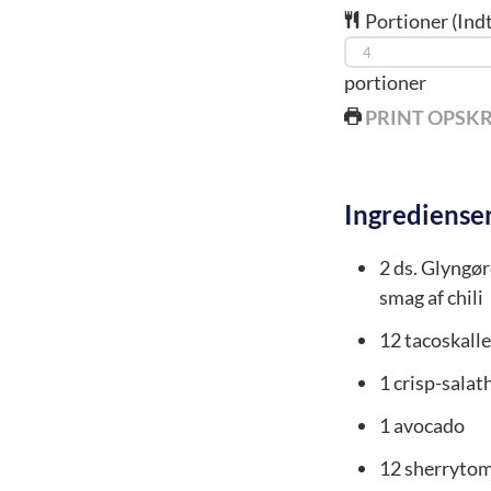
Portioner (Indt
portioner
PRINT OPSKR
Ingrediense
2
ds.
Glyngør
smag af chili
12
tacoskalle
1
crisp-sala
1
avocado
12
sherrytom