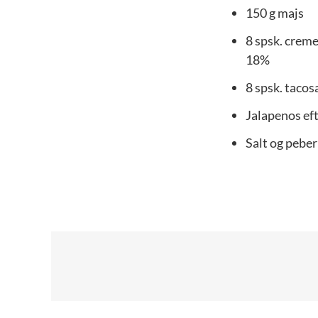
150
g
majs
8
spsk.
creme
18%
8
spsk.
tacos
Jalapenos ef
Salt og peber