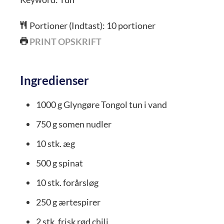
Portioner (Indtast):
10
portioner
PRINT OPSKRIFT
Ingredienser
1000
g
Glyngøre Tongol tun i vand
750
g
somen nudler
10
stk.
æg
500
g
spinat
10
stk.
forårsløg
250
g
ærtespirer
2
stk.
frisk rød chili