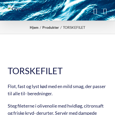
Skip
to
content
Hjem
Produkter
TORSKEFILET
TORSKEFILET
Flot, fast og lyst kød med en mild smag, der passer
til alle til- beredninger.
Steg fileterne i olivenolie med hvidløg, citronsaft
og friske kryd- derurter. Servér med dampede