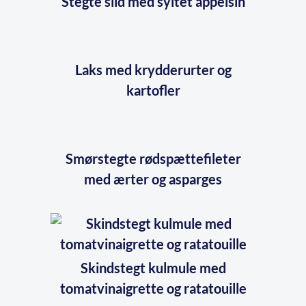
Stegte sild med syltet appelsin
Laks med krydderurter og
kartofler
Smørstegte rødspættefileter
med ærter og asparges
Skindstegt kulmule med
tomatvinaigrette og ratatouille