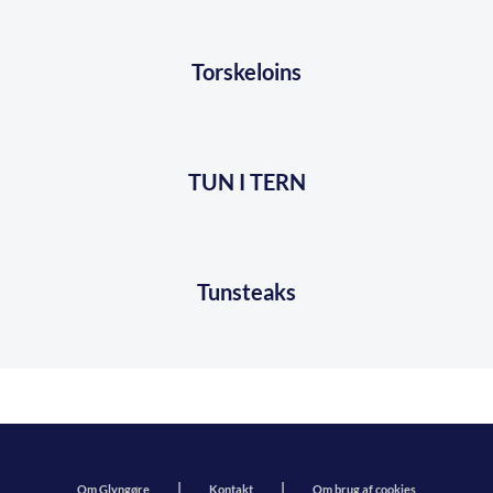
Torskeloins
TUN I TERN
Tunsteaks
Om Glyngøre
Kontakt
Om brug af cookies