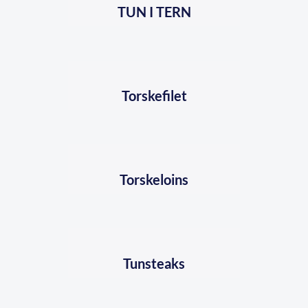
TUN I TERN
Torskefilet
Torskeloins
Tunsteaks