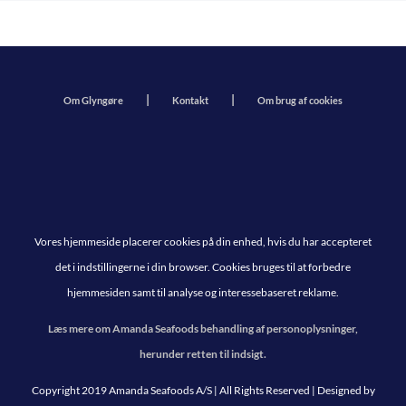
Om Glyngøre
Kontakt
Om brug af cookies
Vores hjemmeside placerer cookies på din enhed, hvis du har accepteret
det i indstillingerne i din browser. Cookies bruges til at forbedre
hjemmesiden samt til analyse og interessebaseret reklame.
Læs mere om Amanda Seafoods behandling af personoplysninger,
herunder retten til indsigt.
Copyright 2019 Amanda Seafoods A/S | All Rights Reserved | Designed by