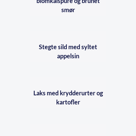
blomkålspuré og brunet
smør
Stegte sild med syltet
appelsin
Laks med krydderurter og
kartofler