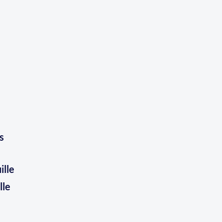
s
lle