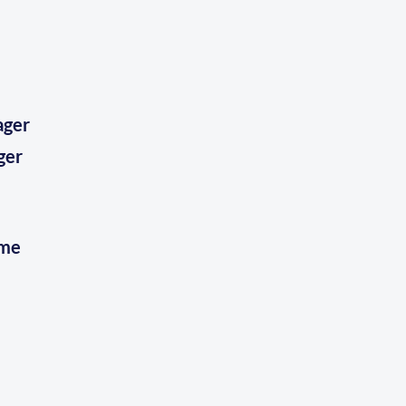
ger
eme