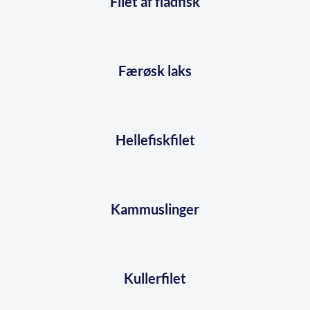
Filet af fladfisk
Færøsk laks
Hellefiskfilet
Kammuslinger
Kullerfilet