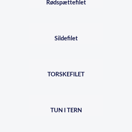
Rødspættefilet
Sildefilet
TORSKEFILET
TUN I TERN