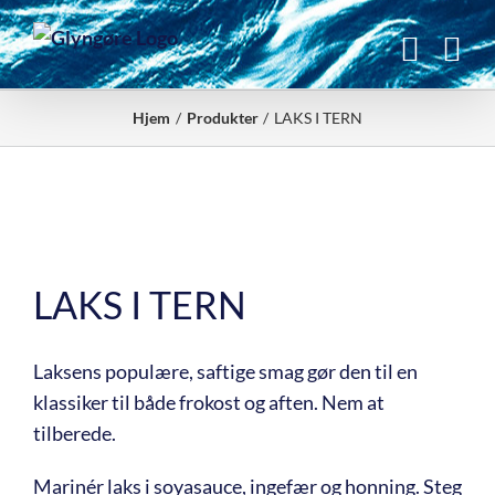
Skip
to
content
Hjem
Produkter
LAKS I TERN
LAKS I TERN
Laksens populære, saftige smag gør den til en
klassiker til både frokost og aften. Nem at
tilberede.
Marinér laks i soyasauce, ingefær og honning. Steg