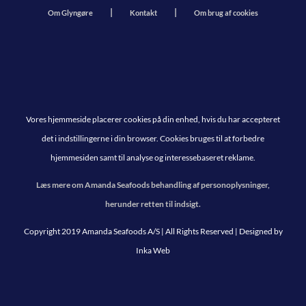
Om Glyngøre
Kontakt
Om brug af cookies
Vores hjemmeside placerer cookies på din enhed, hvis du har accepteret
det i indstillingerne i din browser. Cookies bruges til at forbedre
hjemmesiden samt til analyse og interessebaseret reklame.
Læs mere om Amanda Seafoods behandling af personoplysninger,
herunder retten til indsigt.
Copyright 2019 Amanda Seafoods A/S | All Rights Reserved | Designed by
Inka Web