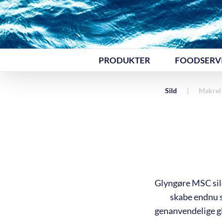
Skip
to
content
PRODUKTER
FOODSERV
Sild
Makrel
Glyngøre MSC sild
skabe endnu s
genanvendelige gla