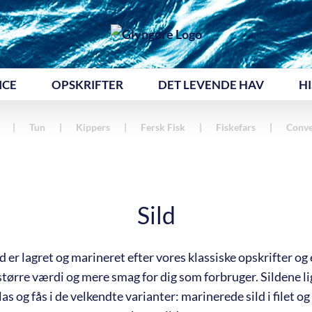
ICE
OPSKRIFTER
DET LEVENDE HAV
HI
Tun
Kippers
Fersk Fisk
Fiskefars
Conve
Sild
 er lagret og marineret efter vores klassiske opskrifter og
tørre værdi og mere smag for dig som forbruger. Sildene li
s og fås i de velkendte varianter: marinerede sild i filet og 