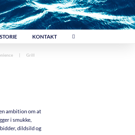
STORIE
KONTAKT
nience
Grill
 en ambition om at
gger i smukke,
bidder, dildsild og