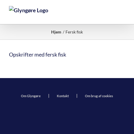
Skip
to
content
Hjem
Fersk fisk
Opskrifter med fersk fisk
Om Glyngøre
Kontakt
Om brug af cookies